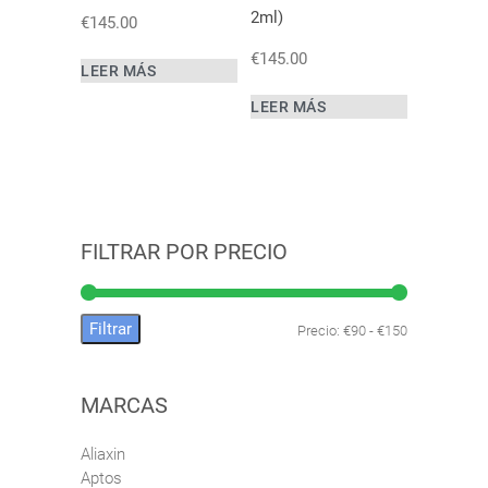
2ml)
€
145.00
€
145.00
LEER MÁS
LEER MÁS
FILTRAR POR PRECIO
Filtrar
Precio:
€90
-
€150
Precio
Precio
mínimo
máximo
MARCAS
Aliaxin
Aptos