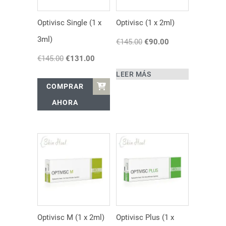
Optivisc Single (1 x
Optivisc (1 x 2ml)
3ml)
€
145.00
El
€
90.00
El
precio
precio
€
145.00
El
€
131.00
El
original
actual
precio
precio
LEER MÁS
era:
es:
original
actual
€145.00.
€90.00.
COMPRAR
era:
es:
AHORA
€145.00.
€131.00.
Optivisc M (1 x 2ml)
Optivisc Plus (1 x