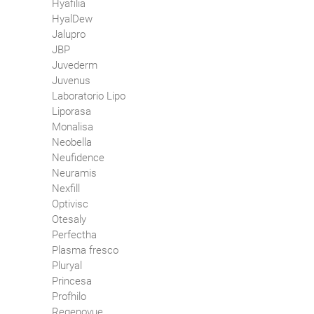
Hyafilia
HyalDew
Jalupro
JBP
Juvederm
Juvenus
Laboratorio Lipo
Liporasa
Monalisa
Neobella
Neufidence
Neuramis
Nexfill
Optivisc
Otesaly
Perfectha
Plasma fresco
Pluryal
Princesa
Profhilo
Regenovue