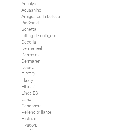
Aqualyx
Aquashine
Amigos de la belleza
BioShield
Bonetta
Lifting de colágeno
Decoria
Dermaheal
Dermalax
Dermaren
Desirial
E.P.T.Q.
Elasty
Ellansé
Línea ES
Gana
Genephyrs
Relleno brillante
Histolab
Hyacorp