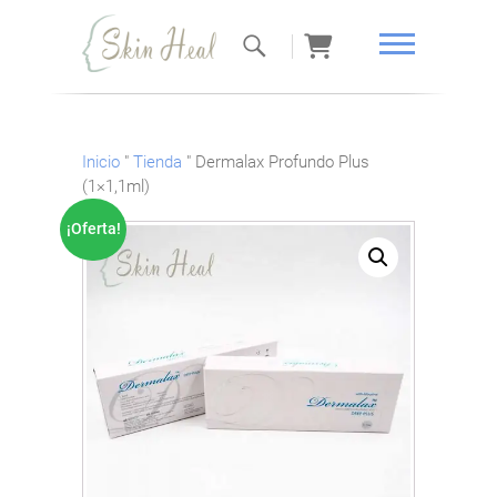
Curación de
la piel
Inicio
"
Tienda
"
Dermalax Profundo Plus
(1×1,1ml)
¡Oferta!